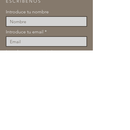
ESCRÍBENOS
Introduce tu nombre
Introduce tu email
Introduce tu mensaje
Linea de interes
Numero de Whatsapp
Estoy de acuerdo con el tratamiento
de mis datos.
Politica de tratamiento