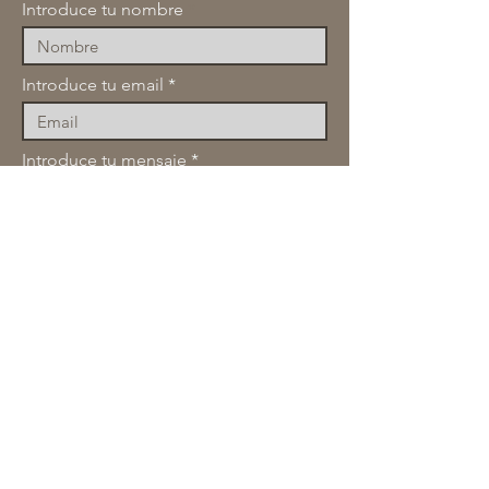
Introduce tu nombre
Introduce tu email
Introduce tu mensaje
Linea de interes
Numero de Whatsapp
Estoy de acuerdo con el tratamiento
de mis datos.
Politica de tratamiento
de datos