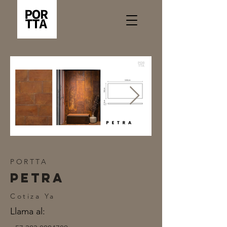
PORTTA
PETRA
Cotiza Ya
Llama al: