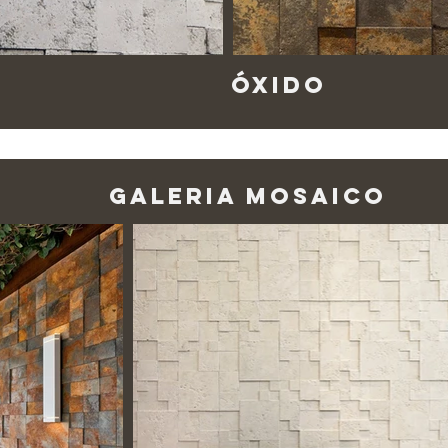
óxido
Galeria MOsaico