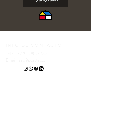
Homecenter
INFO DE CONTACTO
Tel.:
+57 323 8024789
Email:
sac@portta.co
Creado por PORTTA S.A.S.
ESCRÍBENOS
Introduce tu nombre
Introduce tu email