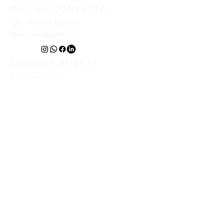
INFO DE CONTACTO
Tel.:
+57 323 8024789
Email:
sac@portta.co
Creado por PORTTA S.A.S.
ESCRÍBENOS
Introduce tu nombre
Introduce tu email
Introduce tu mensaje
Linea de interes