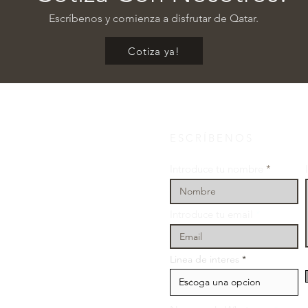
Escríbenos y comienza a disfrutar de Qatar.
Cotiza ya!
ESCRÍBENOS
Introduce tu nombre
Introduce tu email
Linea de interes