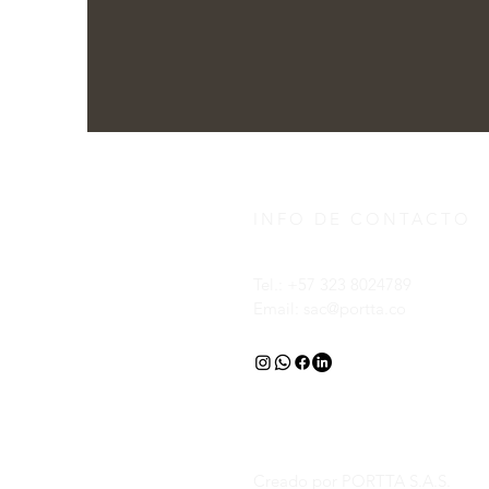
INFO DE CONTACTO
Tel.: +57 323 8024789
Email:
sac@portta.co
Creado por PORTTA S.A.S.