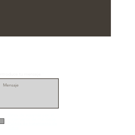
Introduce tu mensaje
Estoy de acuerdo con el
tratamiento de mis datos.
Politica de tratamiento de
datos