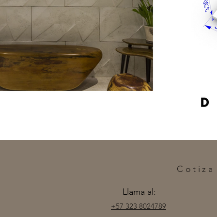
Cotiza
Llama al:
+57 323 8024789