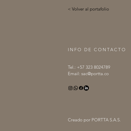
< Volver al portafolio
INFO DE CONTACTO
Tel.: +57 323 8024789
Email:
sac@portta.co
Creado por PORTTA S.A.S.