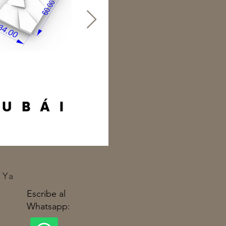
 Ya
Escribe al
Whatsapp: